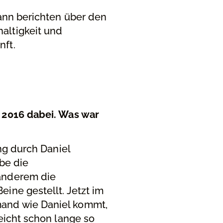
mann berichten über den
altigkeit und
nft.
t 2016 dabei. Was war
ng durch Daniel
abe die
 anderem die
ine gestellt. Jetzt im
mand wie Daniel kommt,
eicht schon lange so