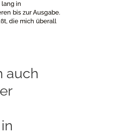
 lang in
ren bis zur Ausgabe.
ßt, die mich überall
h auch
er
0
in