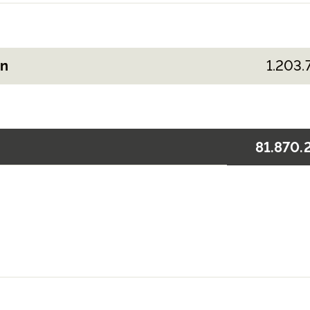
en
1.203.
81.870.