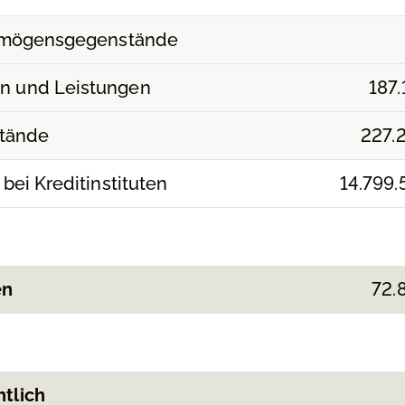
ermögensgegenstände
en und Leistungen
187.
stände
227.
bei Kreditinstituten
14.799.
en
72.
tlich