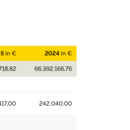
25
in €
2024
in €
718,82
66.392.166,76
417,00
242.040,00