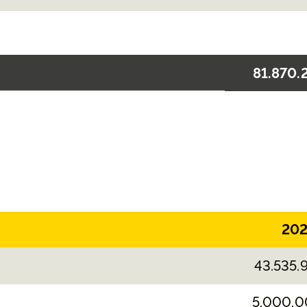
81.870.
20
43.535.
5.000.0