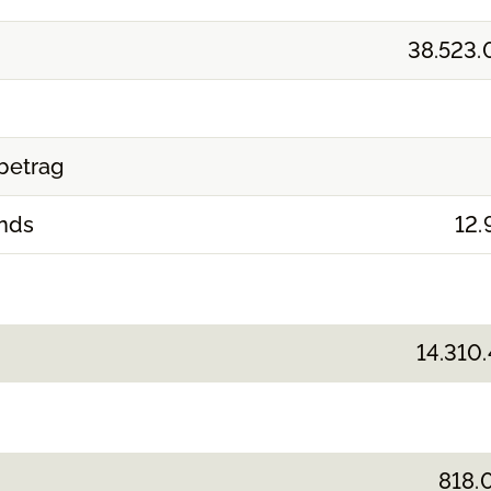
38.523.
betrag
nds
12.
14.310.
818.