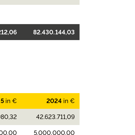
212,06
82.430.144,03
25
in €
2024
in €
980,32
42.623.711,09
00,00
5.000.000,00