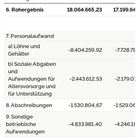
6. Rohergebnis
18.064.665,23
17.199.643
7. Personalaufwand
a) Löhne und
-8.404.259,92
-7.728.78
Gehälter
b) Soziale Abgaben
und
Aufwendungen für
-2.443.612,53
-2.179.07
Altersvorsorge und
für Unterstützung
8. Abschreibungen
-1.530.804,67
-1.529.06
9. Sonstige
betriebliche
-4.833.981,40
-4.246.18
Aufwendungen