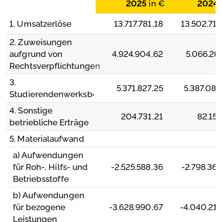
2025
in €
2024
1. Umsatzerlöse
13.717.781,18
13.502.718
2. Zuweisungen
aufgrund von
4.924.904,62
5.066.26
Rechtsverpflichtungen
3.
5.371.827,25
5.387.087
Studierendenwerksbeiträge
4. Sonstige
204.731,21
82.153
betriebliche Erträge
5. Materialaufwand
a) Aufwendungen
für Roh-, Hilfs- und
-2.525.588,36
-2.798.36
Betriebsstoffe
b) Aufwendungen
für bezogene
-3.628.990,67
-4.040.218
Leistungen