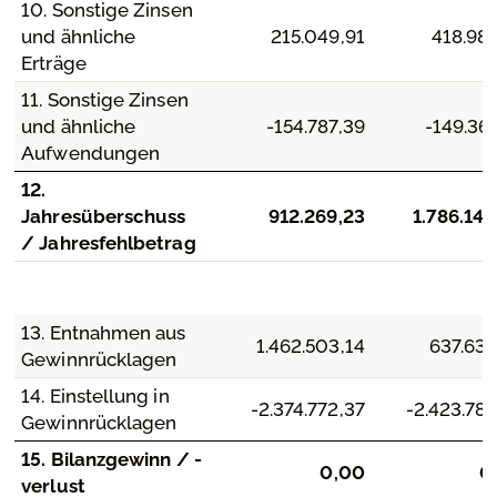
10. Sonstige Zinsen
und ähnliche
215.049,91
418.981
Erträge
11. Sonstige Zinsen
und ähnliche
-154.787,39
-149.36
Aufwendungen
12.
Jahresüberschuss
912.269,23
1.786.146
/ Jahresfehlbetrag
13. Entnahmen aus
1.462.503,14
637.638
Gewinnrücklagen
14. Einstellung in
-2.374.772,37
-2.423.78
Gewinnrücklagen
15. Bilanzgewinn / -
0,00
0
verlust